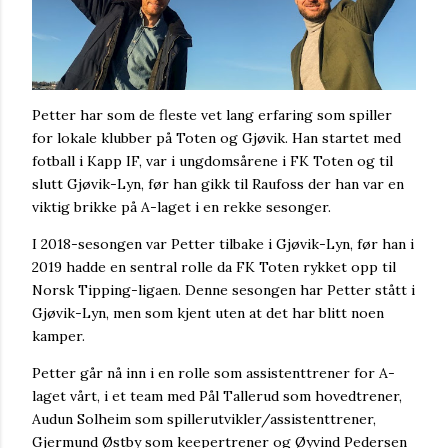
Petter har som de fleste vet lang erfaring som spiller
for lokale klubber på Toten og Gjøvik. Han startet med
fotball i Kapp IF, var i ungdomsårene i FK Toten og til
slutt Gjøvik-Lyn, før han gikk til Raufoss der han var en
viktig brikke på A-laget i en rekke sesonger.
I 2018-sesongen var Petter tilbake i Gjøvik-Lyn, før han i
2019 hadde en sentral rolle da FK Toten rykket opp til
Norsk Tipping-ligaen. Denne sesongen har Petter stått i
Gjøvik-Lyn, men som kjent uten at det har blitt noen
kamper.
Petter går nå inn i en rolle som assistenttrener for A-
laget vårt, i et team med Pål Tallerud som hovedtrener,
Audun Solheim som spillerutvikler/assistenttrener,
Gjermund Østby som keepertrener og Øyvind Pedersen